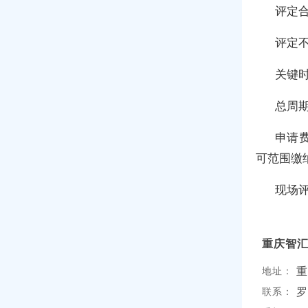
评定
评定
关键
总周期
申请费
可范围缴
现场评
重庆智
重
地址：
罗
联系：